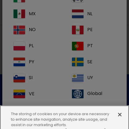
MX
NL
NO
PE
PL
PT
Lokale adressen in België
PY
SE
FR
SI
UY
VE
Global
Klantenservice
Gelieve onze klantenservice te contacteren voor meer
The storing of cookies on your device are necessary
info
to enhance site navigation, analyze site usage, and
assist in our marketing efforts.