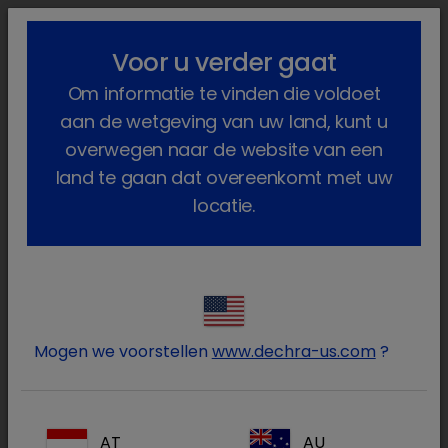
lock_outline
search
menu
Voor u verder gaat
U bent hier:
Home
Producten
Om informatie te vinden die voldoet
aan de wetgeving van uw land, kunt u
overwegen naar de website van een
land te gaan dat overeenkomt met uw
locatie.
Log in op uw Dechra
lock
account
Mogen we voorstellen
www.dechra-us.com
?
AT
AU