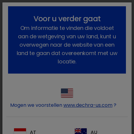
lock_outline
search
menu
Voor u verder gaat
U bent hier:
Home
Producten
Gezelschapsdieren
Om informatie te vinden die voldoet
Geneesmiddelen
Hond
aan de wetgeving van uw land, kunt u
Hond
overwegen naar de website van een
land te gaan dat overeenkomt met uw
(103 Producten)
locatie.
Log in op uw Dechra
lock
account
Mogen we voorstellen
www.dechra-us.com
?
AT
AU