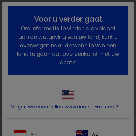
lock_outline
search
menu
Voor u verder gaat
U bent hier:
Home
Producten
Om informatie te vinden die voldoet
Paarden (en andere paardachtig...
Geneesmiddelen
Veulen
aan de wetgeving van uw land, kunt u
Veulen
overwegen naar de website van een
land te gaan dat overeenkomt met uw
(2 Producten)
locatie.
Log in op uw Dechra
lock
account
Mogen we voorstellen
www.dechra-us.com
?
AT
AU