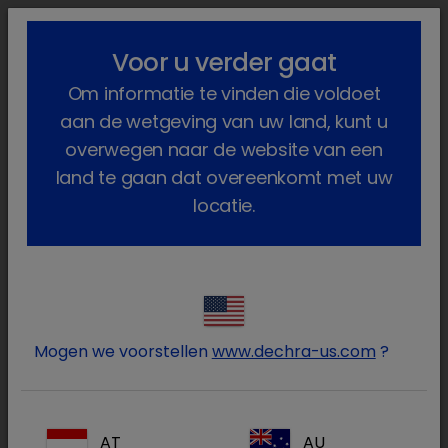
lock_outline
search
menu
Voor u verder gaat
U bent hier:
Home
Gezelschapsdieren
Oftalmologie
Om informatie te vinden die voldoet
aan de wetgeving van uw land, kunt u
Ophthalmologie producten
overwegen naar de website van een
land te gaan dat overeenkomt met uw
locatie.
Log in op uw Dechra
lock
account
Mogen we voorstellen
www.dechra-us.com
?
AT
AU