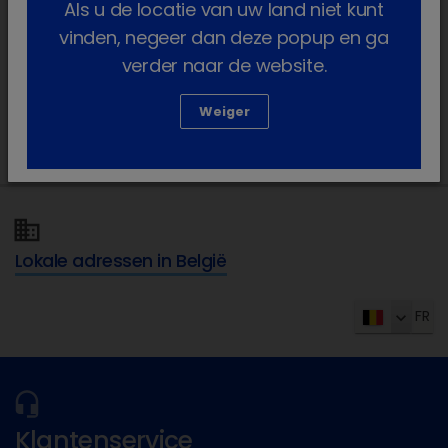
Als u de locatie van uw land niet kunt
chevron_right
Neurologie
vinden, negeer dan deze popup en ga
verder naar de website.
chevron_right
Oftalmologie
Weiger
chevron_right
Voeding
Lokale adressen in België
FR
Klantenservice