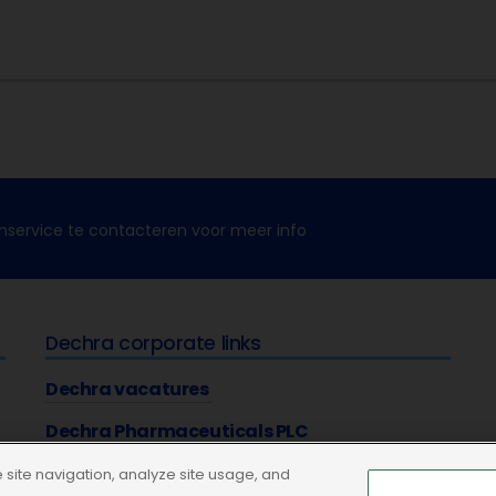
nservice te contacteren voor meer info
Dechra corporate links
Dechra vacatures
Dechra Pharmaceuticals PLC
site navigation, analyze site usage, and