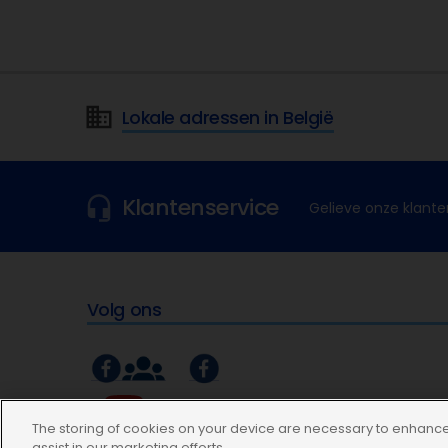
Lokale adressen in België
Klantenservice
Gelieve onze klante
Volg ons
The storing of cookies on your device are necessary to enhance 
assist in our marketing efforts.