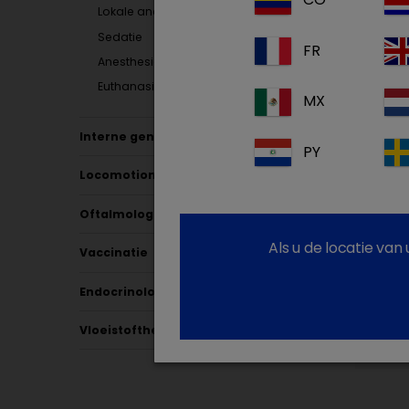
Lokale anesthesie
Sedatie
FR
Anesthesie
Euthanasie
MX
Interne geneeskunde
PY
Locomotion
Oftalmologie
Als u de locatie va
Vaccinatie
Endocrinology
Vloeistoftherapie