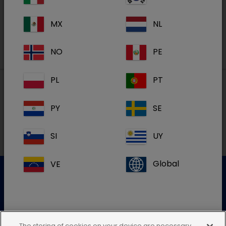
Registreren
MX
NL
NO
PE
PL
PT
Lokale adressen in België
PY
SE
SI
UY
FR
VE
Global
Klantenservice
Gelieve onze klantenservice te contacteren voor meer
info
The storing of cookies on your device are necessary