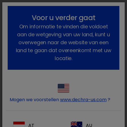
lock_outline
search
menu
Voor u verder gaat
U bent hier:
Home
Producten
Voedselproducerende dieren
Om informatie te vinden die voldoet
aan de wetgeving van uw land, kunt u
Voedselproducerende dieren
overwegen naar de website van een
(6 Producten)
land te gaan dat overeenkomt met uw
locatie.
Log in op uw Dechra
lock
account
Mogen we voorstellen
www.dechra-us.com
?
AT
AU