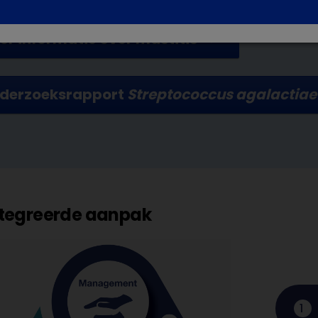
er informatie over mastitis
derzoeksrapport
Streptococcus agalactia
tegreerde aanpak
1