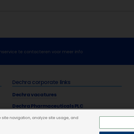
nservice te contacteren voor meer info
Dechra corporate links
Dechra vacatures
Dechra Pharmaceuticals PLC
site navigation, analyze site usage, and