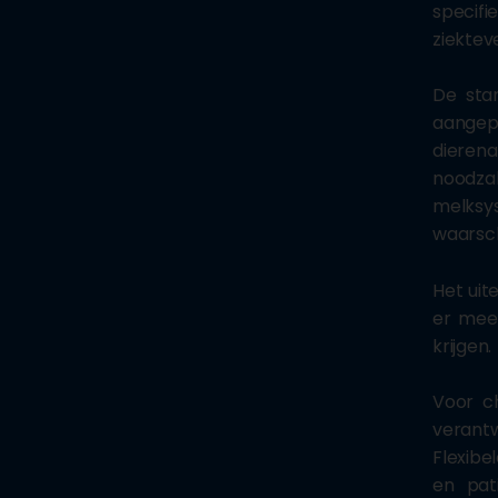
specif
ziektev
De sta
aangepa
dieren
noodza
melksy
waarsch
Het uit
er mee
krijgen.
Voor c
verantw
Flexibe
en pat