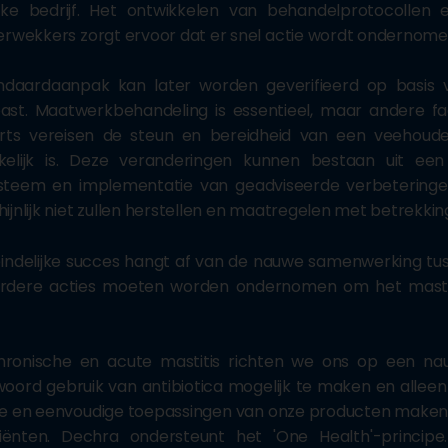
ieke bedrijf. Het ontwikkelen van behandelprotocoll
erwekkers zorgt ervoor dat er snel actie wordt ondernome
ndaardaanpak kan later worden geverifieerd op basis v
st. Maatwerkbehandeling is essentieel, maar andere fac
arts vereisen de steun en bereidheid van een veehoud
kelijk is. Deze veranderingen kunnen bestaan uit een 
steem en implementatie van geadviseerde verbeteringen
ijnlijk niet zullen herstellen en maatregelen met betrekkin
eindelijke succes hangt af van de nauwe samenwerking tu
rdere acties moeten worden ondernomen om het mastiti
hronische en acute mastitis richten we ons op een na
oord gebruik van antibiotica mogelijk te maken en alleen 
le en eenvoudige toepassingen van onze producten maken 
iënten. Dechra ondersteunt het 'One Health'-principe