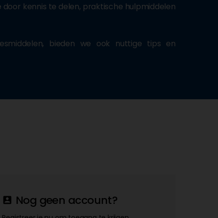
e door kennis te delen, praktische hulpmiddelen
smiddelen, bieden we ook nuttige tips en
Nog geen account?
account_box
Registreer je nu om toegang te krijgen