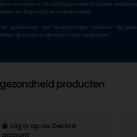
ers versterken in de strijd tegen antimicrobiële resistenti
bieden en diagnostische ondersteuning.
het produceren van hoogwaardige moderne diergenee
delen die u met uw dierenarts kunt bespreken.
rgezondheid producten
Log in op uw Dechra
lock
account