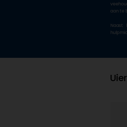
veehoud
aan te 
Naast 
hulpmid
Uie