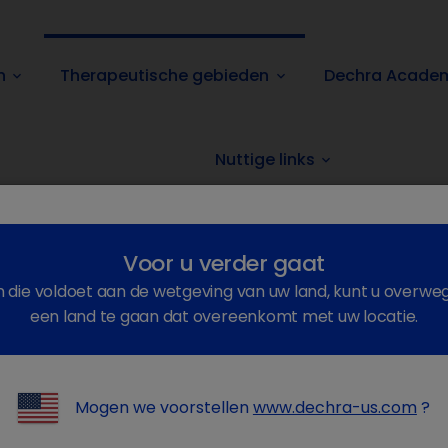
n
Therapeutische gebieden
Dechra Acade
keyboard_arrow_down
keyboard_arrow_down
Nuttige links
keyboard_arrow_down
Voor u verder gaat
ezondheid
n die voldoet aan de wetgeving van uw land, kunt u overwe
een land te gaan dat overeenkomt met uw locatie.
Mogen we voorstellen
www.dechra-us.com
?