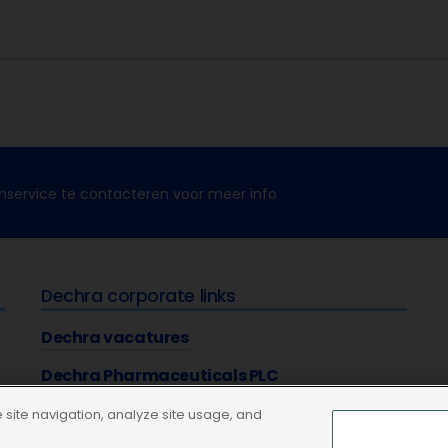
nservice te contacteren voor meer info
Dechra corporate links
Dechra vacatures
Dechra Pharmaceuticals PLC
site navigation, analyze site usage, and