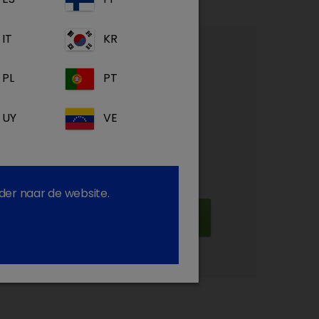
IT
KR
account?
PL
PT
toegang te krijgen
UY
VE
duct- en ziektespecifieke informatie
teunend materiaal en video's
my: ons GRATIS e-learning platform
der naar de website.
Registreren