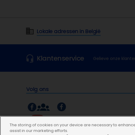
Lokale adressen in België
Klantenservice
Gelieve onze klante
Volg ons
The storing of cookies on your device are necessary to enhance 
assist in our marketing efforts.