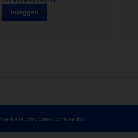
Uw wachtwoord vergeten?
Inloggen
nservice te contacteren voor meer info