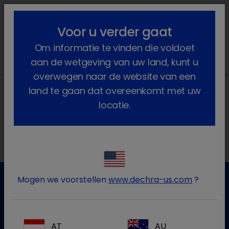
lock_outline
search
menu
Voor u verder gaat
U bent hier:
Home
2025
September
Om informatie te vinden die voldoet
aan de wetgeving van uw land, kunt u
overwegen naar de website van een
land te gaan dat overeenkomt met uw
locatie.
Lokale adressen in België
FR
Mogen we voorstellen
www.dechra-us.com
?
Klantenservice
Gelieve onze klantenservice te contacteren voor meer
AT
AU