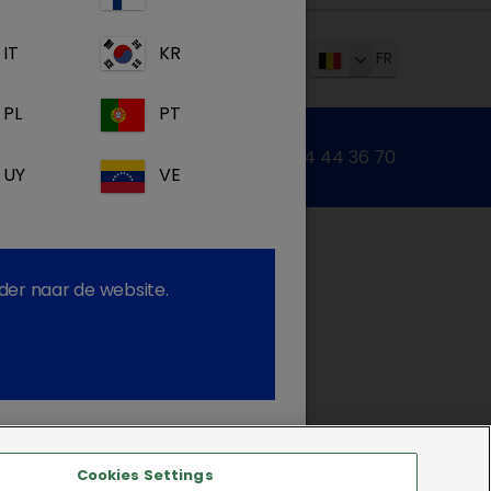
IT
KR
FR
PL
PT
Contactformulier
of bel: +32 14 44 36 70
UY
VE
der naar de website.
Cookies Settings