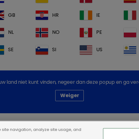
GB
HR
IE
NL
NO
PE
nservice te contacteren voor meer info
SE
SI
US
Dechra corporate links
n uw land niet kunt vinden, negeer dan deze popup en ga ver
Dechra vacatures
Weiger
Dechra Pharmaceuticals PLC
site navigation, analyze site usage, and