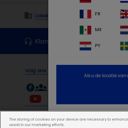
FR
Lokale adressen in België
MX
Klantenservice
Gelieve onze klante
PY
Volg ons
Als u de locatie va
The storing of cookies on your device are necessary to enhance 
assist in our marketing efforts.