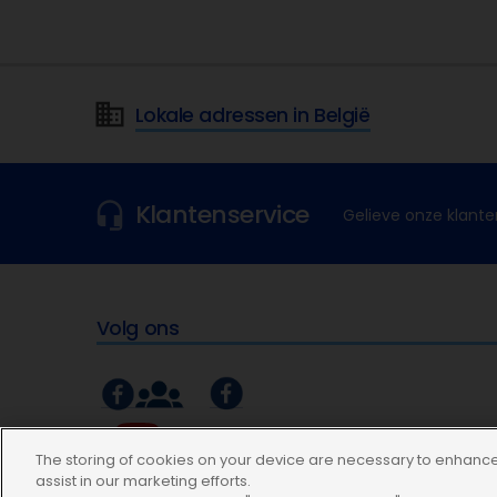
Lokale adressen in België
Klantenservice
Gelieve onze klante
Volg ons
The storing of cookies on your device are necessary to enhance 
assist in our marketing efforts.