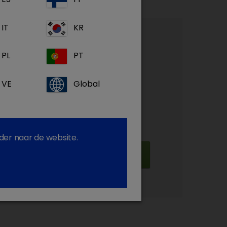
IT
KR
account?
PL
PT
toegang te krijgen
VE
Global
duct- en ziektespecifieke informatie
teunend materiaal en video's
my: ons GRATIS e-learning platform
der naar de website.
Registreren