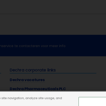
nservice te contacteren voor meer info
Dechra corporate links
Dechra vacatures
Dechra Pharmaceuticals PLC
site navigation, analyze site usage, and