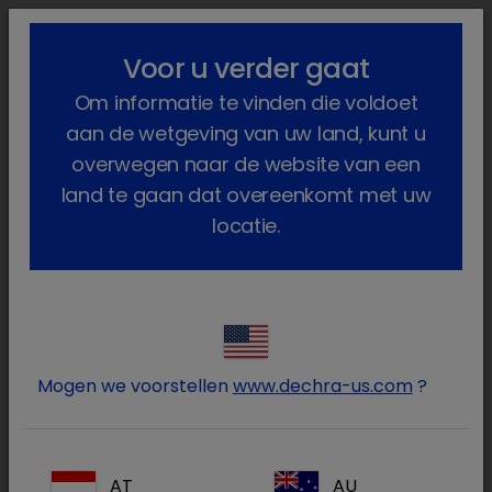
lock_outline
search
menu
Voor u verder gaat
U bent hier:
Home
Producten
Om informatie te vinden die voldoet
aan de wetgeving van uw land, kunt u
Mink
overwegen naar de website van een
(2 Producten)
land te gaan dat overeenkomt met uw
locatie.
Log in op uw Dechra
lock
account
Mogen we voorstellen
www.dechra-us.com
?
AT
AU