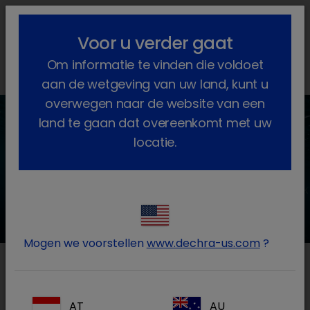
lock_outline
search
menu
Voor u verder gaat
U bent hier:
Home
Gezelschapsdieren
Nutrition
Om informatie te vinden die voldoet
Omega-3 and nutrition
aan de wetgeving van uw land, kunt u
overwegen naar de website van een
land te gaan dat overeenkomt met uw
locatie.
SPECIFIC diëten zijn rijk aan omega
3 en andere mariene ingrediënten
Mogen we voorstellen
www.dechra-us.com
?
Vis is een uitstekende eiwitbron van
hoge kwaliteit
AT
AU