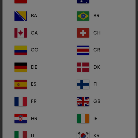
BA
BR
CA
CH
CO
CR
DE
DK
ES
FI
Rijk aan de voorgevormde omega 3-
vetzuren DHA en EPA
FR
GB
HR
IE
IT
KR