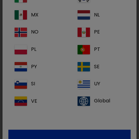
MX
NL
NO
PE
PL
PT
PY
SE
SI
UY
VE
Global
Uitgebalanceerd aminozuurprofiel