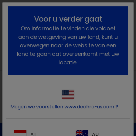
lock_outline
search
menu
Voor u verder gaat
U bent hier:
Home
FDA
Om informatie te vinden die voldoet
aan de wetgeving van uw land, kunt u
In afwachting van goedkeuring
overwegen naar de website van een
land te gaan dat overeenkomt met uw
locatie.
Lokale adressen in België
Mogen we voorstellen
www.dechra-us.com
?
FR
AT
AU