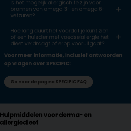
Is het mogelijk allergisch te zijn voor
add
bronnen van omega 3- en omega 6-
vetzuren?
Hoe lang duurt het voordat je kunt zien
add
of een huisdier met voedselallergie het
dieet verdraagt of erop vooruitgaat?
Voor meer informatie, inclusief antwoorden
op vragen over SPECIFIC:
Ga naar de pagina SPECIFIC FAQ
Hulpmiddelen voor derma- en
allergiedieet