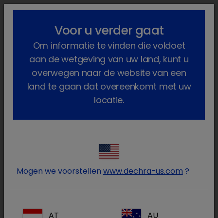
lock_outline
search
menu
Voor u verder gaat
U bent hier:
Home
Gezelschapsdieren
Nutrition
Om informatie te vinden die voldoet
Derma and Allergy Diets
aan de wetgeving van uw land, kunt u
SPECIFIC derma- en allergiediëten
overwegen naar de website van een
(inclusief atopie en
land te gaan dat overeenkomt met uw
locatie.
voedselallergieën)
SPECIFIC biedt een scala aan diëten voor
de behandeling van het hele
allergiespectrum - atopie,
Mogen we voorstellen
www.dechra-us.com
?
voedselallergieën en gecombineerde
allergieën. SPECIFIC biedt
gezondheidsvoordelen voor zowel katten
AT
AU