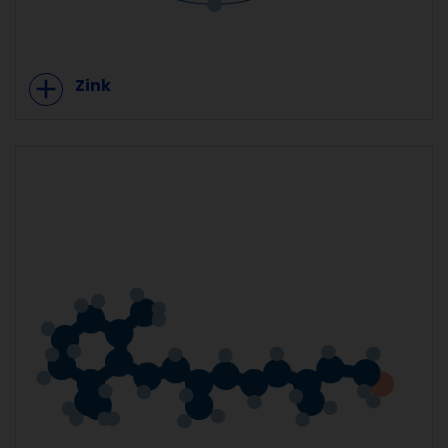
add
Zink