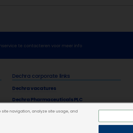
nservice te contacteren voor meer info
Dechra corporate links
Dechra vacatures
Dechra Pharmaceuticals PLC
site navigation, analyze site usage, and