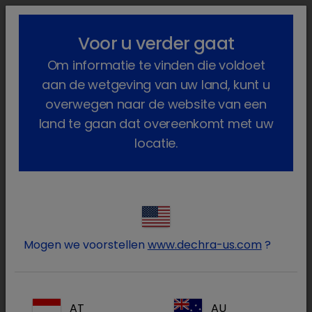
lock_outline
search
menu
Voor u verder gaat
U bent hier:
Home
Producten
Gezelschapsdieren
Om informatie te vinden die voldoet
Geneesmiddelen
Hond
Voorschriftplichtig
Sedadex
aan de wetgeving van uw land, kunt u
overwegen naar de website van een
land te gaan dat overeenkomt met uw
locatie.
Log in op uw Dechra
lock
account
Mogen we voorstellen
www.dechra-us.com
?
AT
AU