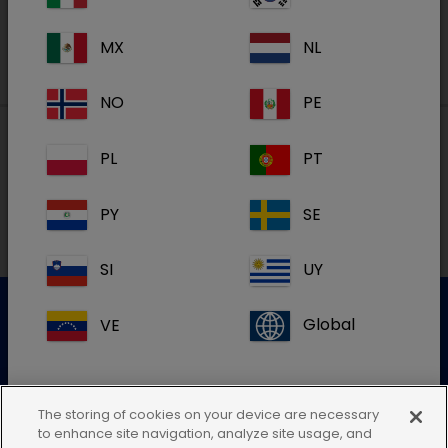
MX
NL
NO
PE
PL
PT
Lokale adressen in België
PY
SE
FR
SI
UY
VE
Global
Klantenservice
Gelieve onze klantenservice te contacteren voor meer
The storing of cookies on your device are necessary
info
to enhance site navigation, analyze site usage, and