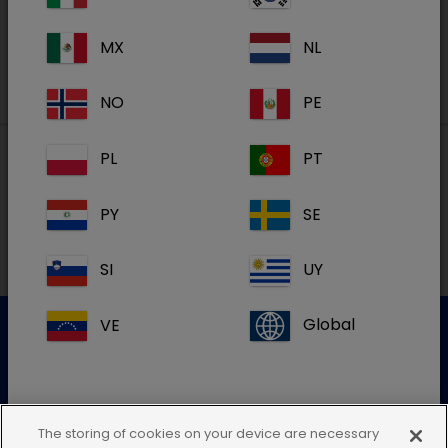
Registreren
MX
NL
NO
PE
PL
PT
Lokale adressen in België
PY
SE
FR
SI
UY
VE
Global
Klantenservice
Gelieve onze klantenservice te contacteren voor meer
The storing of cookies on your device are necessary
info