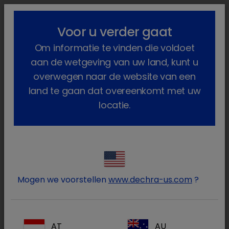
lock_outline
search
menu
Voor u verder gaat
U bent hier:
Home
Producten
Gezelschapsdieren
Om informatie te vinden die voldoet
Geneesmiddelen
Konijn en knaagdieren
Voorschriftplichtig
Enrobactin
aan de wetgeving van uw land, kunt u
overwegen naar de website van een
land te gaan dat overeenkomt met uw
locatie.
Log in op uw Dechra
lock
account
Mogen we voorstellen
www.dechra-us.com
?
AT
AU