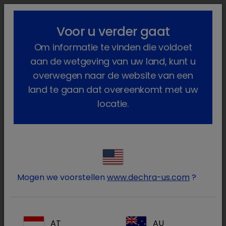
lock_outline
search
menu
Voor u verder gaat
U bent hier:
Home
Producten
Gezelschapsdieren
Voeding
Om informatie te vinden die voldoet
Hond
SPECIFIC
Intensive Support
aan de wetgeving van uw land, kunt u
overwegen naar de website van een
land te gaan dat overeenkomt met uw
locatie.
Log in op uw Dechra
lock
account
Mogen we voorstellen
www.dechra-us.com
?
AT
AU