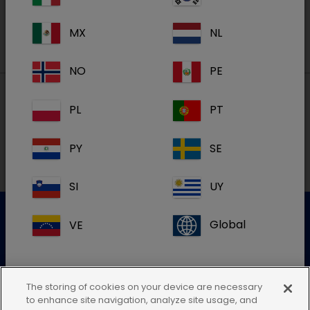
MX
NL
NO
PE
PL
PT
Lokale adressen in België
PY
SE
FR
SI
UY
VE
Global
Klantenservice
Gelieve onze klantenservice te contacteren voor meer
The storing of cookies on your device are necessary
info
to enhance site navigation, analyze site usage, and