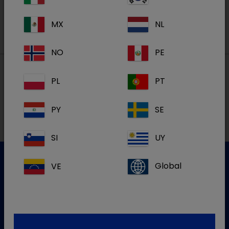
MX
NL
NO
PE
PL
PT
Lokale adressen in België
PY
SE
FR
SI
UY
VE
Global
Klantenservice
Gelieve onze klantenservice te contacteren voor meer
info