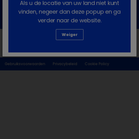
Als u de locatie van uw land niet kunt
Contactformulier
vinden, negeer dan deze popup en ga
of bel: +32 14 44 36 70
verder naar de website.
Weiger
Gebruiksvoorwaarden
Privacybeleid
Cookie Policy