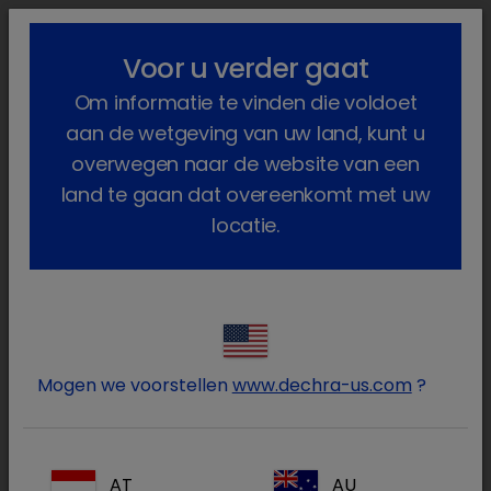
lock_outline
search
menu
Voor u verder gaat
U bent hier:
Home
Producten
Gezelschapsdieren
Voeding
Om informatie te vinden die voldoet
Kat
SPECIFIC
Omega Plus Support, Cat
aan de wetgeving van uw land, kunt u
overwegen naar de website van een
land te gaan dat overeenkomt met uw
locatie.
Log in op uw Dechra
lock
account
Mogen we voorstellen
www.dechra-us.com
?
AT
AU