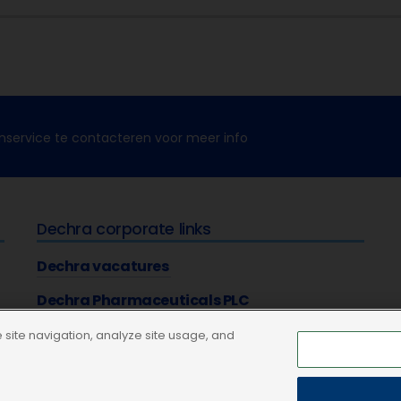
nservice te contacteren voor meer info
Dechra corporate links
Dechra vacatures
Dechra Pharmaceuticals PLC
site navigation, analyze site usage, and