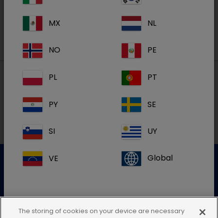
Registreren
MX
NL
NO
PE
PL
PT
Lokale adressen in België
PY
SE
FR
SI
UY
VE
Global
Klantenservice
Gelieve onze klantenservice te contacteren voor meer
The storing of cookies on your device are necessary
info