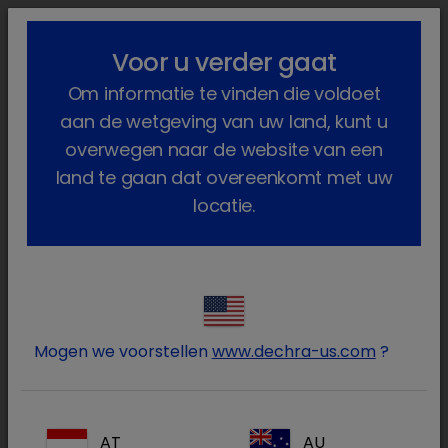
lock_outline
search
menu
Voor u verder gaat
U bent hier:
Home
Producten
Om informatie te vinden die voldoet
Paarden (en andere paardachtig...
Geneesmiddelen
Paard
Op diergeneeskundig voorschrif...
Dormazolam
aan de wetgeving van uw land, kunt u
overwegen naar de website van een
land te gaan dat overeenkomt met uw
locatie.
Log in op uw Dechra
lock
account
Mogen we voorstellen
www.dechra-us.com
?
AT
AU