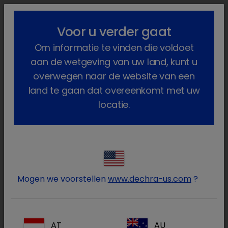
lock_outline
search
menu
Voor u verder gaat
U bent hier:
Home
Producten
Om informatie te vinden die voldoet
Paarden (en andere paardachtig...
Geneesmiddelen
Paard
Op diergeneeskundig voorschrif...
Equisolon
aan de wetgeving van uw land, kunt u
overwegen naar de website van een
land te gaan dat overeenkomt met uw
locatie.
Log in op uw Dechra
lock
account
Mogen we voorstellen
www.dechra-us.com
?
AT
AU