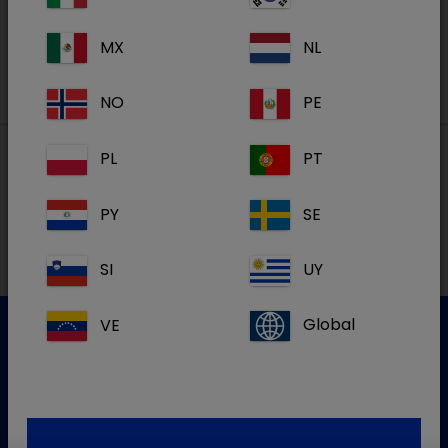
Registreren
MX
NL
NO
PE
PL
PT
Lokale adressen in België
PY
SE
FR
SI
UY
VE
Global
Klantenservice
Gelieve onze klantenservice te contacteren voor meer
info