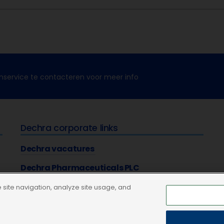
nservice te contacteren voor meer info
Dechra corporate links
Dechra vacatures
Dechra Pharmaceuticals PLC
site navigation, analyze site usage, and