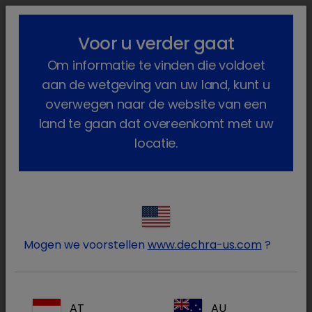
lock_outline
search
menu
Voor u verder gaat
U bent hier:
Home
Producten
Om informatie te vinden die voldoet
Paarden (en andere paardachtig...
Geneesmiddelen
Paard
Op diergeneeskundig voorschrif...
Nimatek
aan de wetgeving van uw land, kunt u
overwegen naar de website van een
land te gaan dat overeenkomt met uw
locatie.
Log in op uw Dechra
lock
account
Mogen we voorstellen
www.dechra-us.com
?
AT
AU