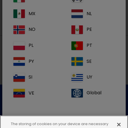
Registreren
MX
NL
NO
PE
PL
PT
Lokale adressen in België
PY
SE
FR
SI
UY
VE
Global
Klantenservice
Gelieve onze klantenservice te contacteren voor meer
The storing of cookies on your device are necessary
info