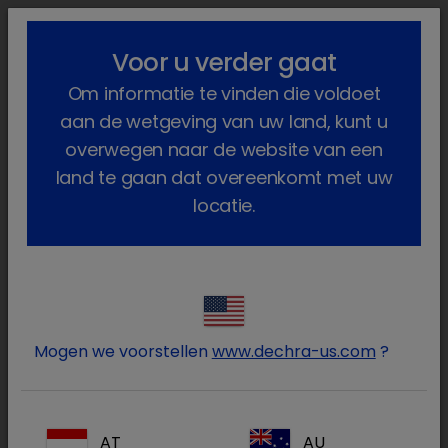
lock_outline
search
menu
Voor u verder gaat
U bent hier:
Home
Producten
Voedselproducerende dieren
Om informatie te vinden die voldoet
Geneesmiddelen
Herkauwers
Niet voorschriftplichtig
aan de wetgeving van uw land, kunt u
Niet voorschriftplichtig
overwegen naar de website van een
land te gaan dat overeenkomt met uw
(3 Producten)
locatie.
Log in op uw Dechra
lock
account
Mogen we voorstellen
www.dechra-us.com
?
AT
AU