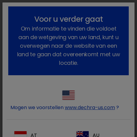
lock_outline
search
menu
Voor u verder gaat
U bent hier:
Home
Producten
Voedselproducerende dieren
Om informatie te vinden die voldoet
Geneesmiddelen
Herkauwers
Op diergeneeskundig voorschrif...
Vetivex
aan de wetgeving van uw land, kunt u
overwegen naar de website van een
land te gaan dat overeenkomt met uw
locatie.
Log in op uw Dechra
lock
account
Mogen we voorstellen
www.dechra-us.com
?
AT
AU