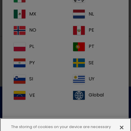
Registreren
MX
NL
NO
PE
PL
PT
Lokale adressen in België
PY
SE
FR
SI
UY
VE
Global
Klantenservice
Gelieve onze klantenservice te contacteren voor meer
The storing of cookies on your device are necessary
info