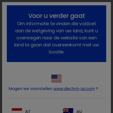
lock_outline
search
menu
Voor u verder gaat
U bent hier:
Home
Producten
Voedselproducerende dieren
Om informatie te vinden die voldoet
Geneesmiddelen
Varken
Op diergeneeskundig voorschrif...
Euromec
aan de wetgeving van uw land, kunt u
overwegen naar de website van een
land te gaan dat overeenkomt met uw
locatie.
Log in op uw Dechra
lock
account
Mogen we voorstellen
www.dechra-us.com
?
AT
AU