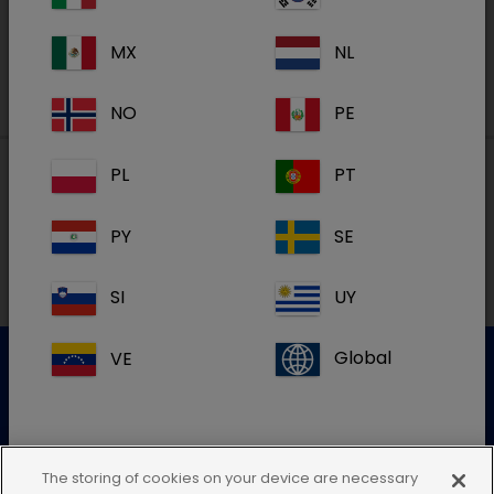
Registreren
MX
NL
NO
PE
PL
PT
Lokale adressen in België
PY
SE
FR
SI
UY
VE
Global
Klantenservice
Gelieve onze klantenservice te contacteren voor meer
The storing of cookies on your device are necessary
info