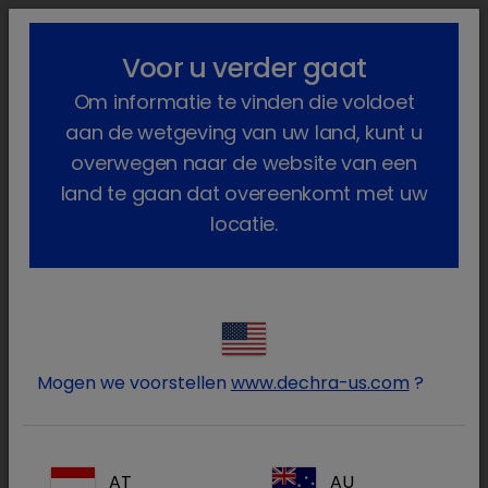
lock_outline
search
menu
Voor u verder gaat
U bent hier:
Home
Producten
Voedselproducerende dieren
Om informatie te vinden die voldoet
Geneesmiddelen
Varken
Op diergeneeskundig voorschrif...
Fysiologische zoutoplossing
aan de wetgeving van uw land, kunt u
overwegen naar de website van een
land te gaan dat overeenkomt met uw
locatie.
Log in op uw Dechra
lock
account
Mogen we voorstellen
www.dechra-us.com
?
AT
AU