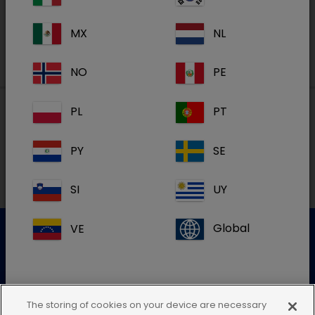
Registreren
MX
NL
NO
PE
PL
PT
Lokale adressen in België
PY
SE
FR
SI
UY
VE
Global
Klantenservice
Gelieve onze klantenservice te contacteren voor meer
The storing of cookies on your device are necessary
info