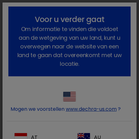
lock_outline
search
menu
Voor u verder gaat
U bent hier:
Home
Producten
Voedselproducerende dieren
Om informatie te vinden die voldoet
Geneesmiddelen
Varken
Op diergeneeskundig voorschrif...
Tialin
aan de wetgeving van uw land, kunt u
overwegen naar de website van een
land te gaan dat overeenkomt met uw
locatie.
Log in op uw Dechra
lock
account
Mogen we voorstellen
www.dechra-us.com
?
AT
AU