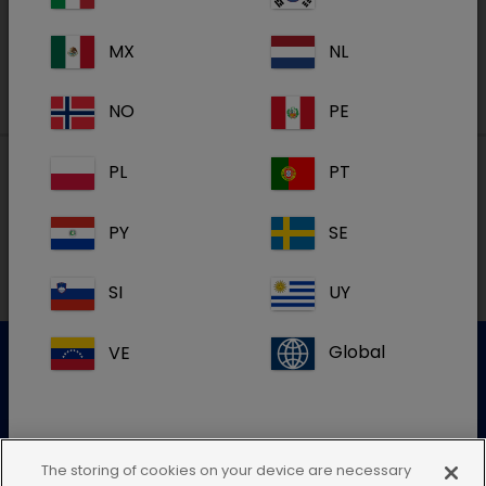
Registreren
MX
NL
NO
PE
PL
PT
Lokale adressen in België
PY
SE
FR
SI
UY
VE
Global
Klantenservice
Gelieve onze klantenservice te contacteren voor meer
The storing of cookies on your device are necessary
info